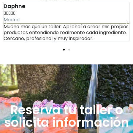
Manuel





Vigo
ios
José transmite pasión, rigor técnico y una energía
e.
contagiosa. Una formación práctica, cuidada y con
muchísimo valor humano.
Reserva tu taller o
solicita información